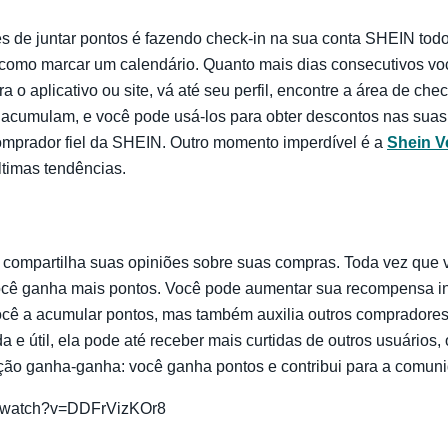
 de juntar pontos é fazendo check-in na sua conta SHEIN todo
como marcar um calendário. Quanto mais dias consecutivos você
a o aplicativo ou site, vá até seu perfil, encontre a área de che
 acumulam, e você pode usá-los para obter descontos nas sua
mprador fiel da SHEIN. Outro momento imperdível é a
Shein V
ltimas tendências.
compartilha suas opiniões sobre suas compras. Toda vez que 
ocê ganha mais pontos. Você pode aumentar sua recompensa in
você a acumular pontos, mas também auxilia outros compradores
a e útil, ela pode até receber mais curtidas de outros usuários,
ação ganha-ganha: você ganha pontos e contribui para a comun
m/watch?v=DDFrVizKOr8