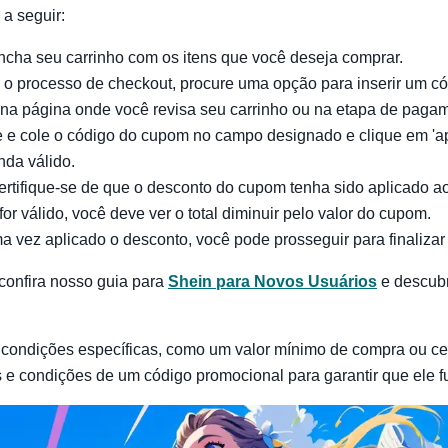
a seguir:
ncha seu carrinho com os itens que você deseja comprar.
e o processo de checkout, procure uma opção para inserir um có
na página onde você revisa seu carrinho ou na etapa de paga
e e cole o código do cupom no campo designado e clique em 'apl
nda válido.
ertifique-se de que o desconto do cupom tenha sido aplicado ao 
r válido, você deve ver o total diminuir pelo valor do cupom.
a vez aplicado o desconto, você pode prosseguir para finaliza
confira nosso guia para
Shein para Novos Usuários
e descub
condições específicas, como um valor mínimo de compra ou cert
 e condições de um código promocional para garantir que ele f