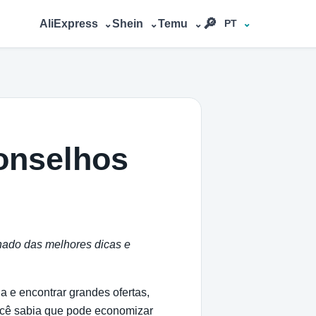
🔎︎
AliExpress
Shein
Temu
PT
⌄
⌄
⌄
onselhos
hado das melhores dicas e
 e encontrar grandes ofertas,
ocê sabia que pode economizar