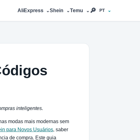
🔎︎
AliExpress
Shein
Temu
PT
⌄
⌄
⌄
Códigos
mpras inteligentes.
is nas modas mais modernas sem
in para Novos Usuários
, saber
ncia de compra. Este guia