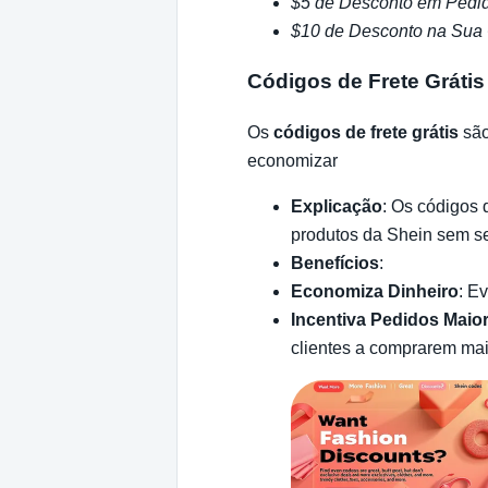
$5 de Desconto em Pedi
$10 de Desconto na Sua
Códigos de Frete Grátis
Os
códigos de frete grátis
são
economizar
Explicação
: Os códigos 
produtos da Shein sem se
Benefícios
:
Economiza Dinheiro
: E
Incentiva Pedidos Maio
clientes a comprarem mais