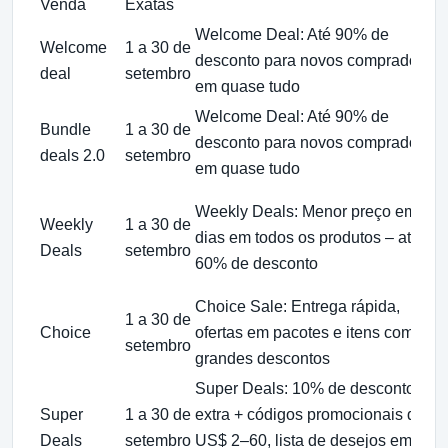
Venda
Exatas
Welcome Deal: Até 90% de
Welcome
1 a 30 de
desconto para novos compradores
deal
setembro
em quase tudo
Welcome Deal: Até 90% de
Bundle
1 a 30 de
desconto para novos compradores
deals 2.0
setembro
em quase tudo
Weekly Deals: Menor preço em 30
Weekly
1 a 30 de
dias em todos os produtos – até
Deals
setembro
60% de desconto
Choice Sale: Entrega rápida,
1 a 30 de
Choice
ofertas em pacotes e itens com
setembro
grandes descontos
Super Deals: 10% de desconto
Super
1 a 30 de
extra + códigos promocionais de
Deals
setembro
US$ 2–60, lista de desejos em