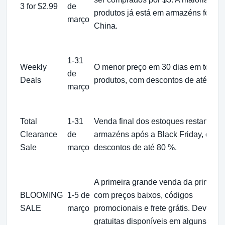
3 for $2.99
de
produtos já está em armazéns fora d
março
China.
1-31
Weekly
O menor preço em 30 dias em todos
de
Deals
produtos, com descontos de até 60 
março
Total
1-31
Venda final dos estoques restantes 
Clearance
de
armazéns após a Black Friday, com
Sale
março
descontos de até 80 %.
A primeira grande venda da primaver
BLOOMING
1-5 de
com preços baixos, códigos
SALE
março
promocionais e frete grátis. Devoluç
gratuitas disponíveis em alguns país