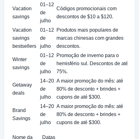
01–12
Vacation
Códigos promocionais com
Of
de
savings
descontos de $10 a $120.
em
julho
Vacation
01–12
Produtos mais populares de
Me
savings
de
marcas chinesas com grandes
em
bestsellers
julho
descontos.
01–12
Promoção de inverno para o
Winter
En
de
hemisfério sul. Descontos de até
savings
pa
julho
75%.
14–20
A maior promoção do mês: até
A 
Getaway
de
80% de desconto + brindes +
só
deals
julho
cupons de até $300.
ag
14–20
A maior promoção do mês: até
A 
Brand
de
80% de desconto + brindes +
só
Savings
julho
cupons de até $300.
ag
Nome da
Datas