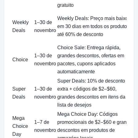
gratuito
Weekly Deals: Preço mais baixo
Weekly
1–30 de
em 30 dias em todos os produtos,
Deals
novembro
até 60% de desconto
o
Choice Sale: Entrega rápida,
1–30 de
grandes descontos, ofertas em
Choice
novembro
pacotes, cupons aplicados
automaticamente
Super Deals: 10% de desconto
A
Super
1–30 de
extra + códigos de $2–$60,
Deals
novembro
grandes descontos em itens da
lista de desejos
Mega Choice Day: Códigos
Mega
1–7 de
promocionais de $2–$60 e grandes
Choice
novembro
descontos em produtos de
Day