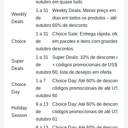
outubro
em quase tudo
1 a 31
Weekly Deals: Menor preço em 30
Weekly
de
dias em todos os produtos – até
Deals
outubro
60% de desconto
1 a 31
Choice Sale: Entrega rápida, ofertas
Choice
de
em pacotes e itens com grandes
outubro
descontos
1 a 31
Super Deals: 10% de desconto extra
Super
de
+ códigos promocionais de US$ 2–
Deals
outubro
60, lista de desejos em oferta
1 a 7
Choice Day: Até 60% de desconto +
Choice
de
códigos promocionais de até US$
Day
outubro
60
9 a 13
Choice Day: Até 60% de desconto +
Holiday
de
códigos promocionais de até US$
Season
outubro
61
9 a 13
Choice Day: Até 60% de desconto +