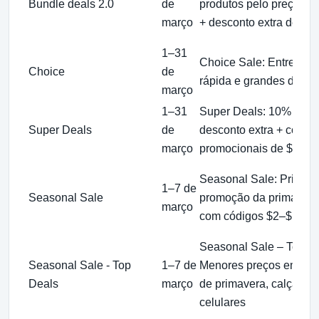
Bundle deals 2.0
de
produtos pelo preço de
março
+ desconto extra de $1
1–31
Choice Sale: Entrega
Choice
de
rápida e grandes desco
março
1–31
Super Deals: 10% de
Super Deals
de
desconto extra + códig
março
promocionais de $2–$6
Seasonal Sale: Primeir
1–7 de
Seasonal Sale
promoção da primavera
março
com códigos $2–$12
Seasonal Sale – Top De
Seasonal Sale - Top
1–7 de
Menores preços em ro
Deals
março
de primavera, calçados
celulares