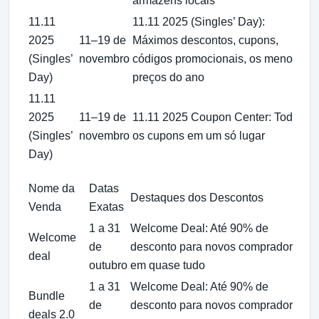
armazéns locais
11.11
11.11 2025 (Singles’ Day):
2025
11–19 de
Máximos descontos, cupons,
(Singles’
novembro
códigos promocionais, os menores
Day)
preços do ano
11.11
2025
11–19 de
11.11 2025 Coupon Center: Todos
p
(Singles’
novembro
os cupons em um só lugar
Day)
a
Nome da
Datas
Destaques dos Descontos
Venda
Exatas
1 a 31
Welcome Deal: Até 90% de
Welcome
de
desconto para novos compradores
deal
outubro
em quase tudo
1 a 31
Welcome Deal: Até 90% de
Bundle
de
desconto para novos compradores
deals 2.0