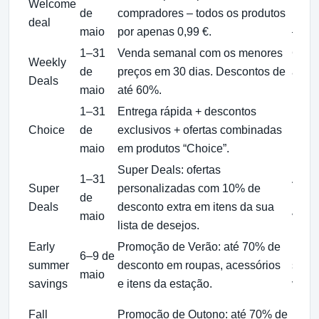
Welcome
de
compradores – todos os produtos
itens
deal
maio
por apenas 0,99 €.
— id
1–31
Venda semanal com os menores
Conf
Weekly
de
preços em 30 dias. Descontos de
aprov
Deals
maio
até 60%.
prom
1–31
Entrega rápida + descontos
Use o
Choice
de
exclusivos + ofertas combinadas
itens
maio
em produtos “Choice”.
mais 
Super Deals: ofertas
1–31
Adici
Super
personalizadas com 10% de
de
receb
Deals
desconto extra em itens da sua
maio
você.
lista de desejos.
Early
Promoção de Verão: até 70% de
Ideal
6–9 de
summer
desconto em roupas, acessórios
sandá
maio
savings
e itens da estação.
viag
Perfe
Fall
Promoção de Outono: até 70% de