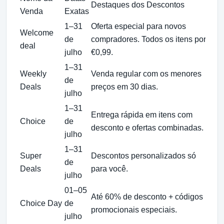
Destaques dos Descontos
Di
Venda
Exatas
1–31
Oferta especial para novos
Tu
Welcome
de
compradores. Todos os itens por
eu
deal
julho
€0,99.
pr
1–31
Weekly
Venda regular com os menores
De
de
Deals
preços em 30 dias.
pr
julho
1–31
In
Entrega rápida em itens com
Choice
de
de
desconto e ofertas combinadas.
julho
au
1–31
Super
Descontos personalizados só
10
de
Deals
para você.
da
julho
01–05
Até 60% de desconto + códigos
Ec
Choice Day
de
promocionais especiais.
te
julho