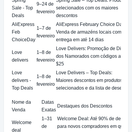
Spring
Spring Sale – Top Deals: Produtos
9–24 de
Sale - Top
selecionados com os maiores
fevereiro
Deals
descontos
AliExpress
AliExpress February Choice Day:
1–7 de
Feb
Venda de armazéns locais com
fevereiro
ChoiceDay
entrega em até 14 dias
Love Delivers: Promoção de Dia
Love
1–8 de
dos Namorados com códigos até
delivers
fevereiro
$25
Love
Love Delivers – Top Deals:
1–8 de
delivers -
Maiores descontos em produtos
fevereiro
Top Deals
selecionados e da lista de desejos
Nome da
Datas
Destaques dos Descontos
Venda
Exatas
1–31
Welcome Deal: Até 90% de descon
Welcome
de
para novos compradores em quase
deal