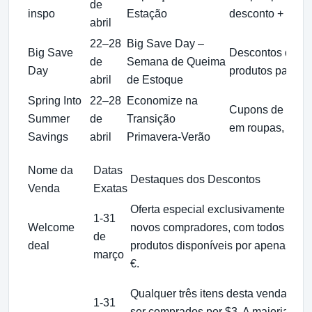
de
inspo
Estação
desconto + cupo
abril
22–28
Big Save Day –
Big Save
Descontos de at
de
Semana de Queima
Day
produtos para ca
abril
de Estoque
Spring Into
22–28
Economize na
Cupons de $2–$8
Summer
de
Transição
em roupas, calça
Savings
abril
Primavera-Verão
Nome da
Datas
Destaques dos Descontos
Venda
Exatas
Oferta especial exclusivamente para
1-31
Welcome
novos compradores, com todos os
de
deal
produtos disponíveis por apenas 0,9
março
€.
Qualquer três itens desta venda po
1-31
ser comprados por $3. A maioria dos