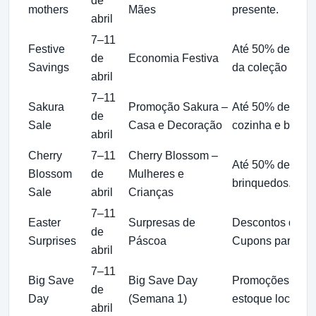
de
mothers
Mães
presente.
abril
7–11
Festive
Até 50% de desc
de
Economia Festiva
Savings
da coleção prim
abril
7–11
Sakura
Promoção Sakura –
Até 50% de desc
de
Sale
Casa e Decoração
cozinha e banhei
abril
Cherry
7–11
Cherry Blossom –
Até 50% de desc
Blossom
de
Mulheres e
brinquedos.
Sale
abril
Crianças
7–11
Easter
Surpresas de
Descontos de at
de
Surprises
Páscoa
Cupons para de
abril
7–11
Big Save
Big Save Day
Promoções em pr
de
Day
(Semana 1)
estoque local e 
abril