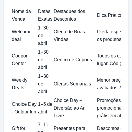
Nome da
Datas
Destaques dos
Dica Prática
Venda
Exatas
Descontos
1–30
Welcome
Oferta de Boas-
Oferta especial
de
deal
Vindas
os produtos por 
abril
1–30
Coupon
Todos os cupon
de
Centro de Cupons
Center
lugar. Códigos p
abril
1–30
Weekly
Menor preço em 
de
Ofertas Semanais
Deals
avaliados. Até 
abril
Choice Day –
Promoções mensa
Choice Day
1–5 de
Diversão ao Ar
promocionais. E
- Outdor fun
abril
Livre
grátis em alguns
7–11
Gift for
Presentes para
Descontos de at