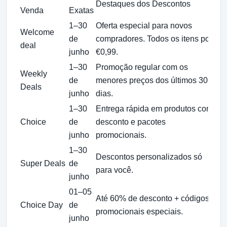
Destaques dos Descontos
D
Venda
Exatas
1–30
Oferta especial para novos
T
Welcome
de
compradores. Todos os itens por
e
deal
junho
€0,99.
pe
1–30
Promoção regular com os
Weekly
D
de
menores preços dos últimos 30
Deals
s
junho
dias.
1–30
Entrega rápida em produtos com
I
Choice
de
desconto e pacotes
d
junho
promocionais.
c
1–30
Descontos personalizados só
1
Super Deals
de
para você.
da
junho
01–05
E
Até 60% de desconto + códigos
Choice Day
de
c
promocionais especiais.
junho
t