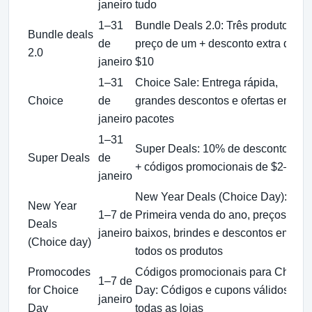
janeiro
tudo
1–31
Bundle Deals 2.0: Três produtos pe
Bundle deals
de
preço de um + desconto extra de $
2.0
janeiro
$10
1–31
Choice Sale: Entrega rápida,
Choice
de
grandes descontos e ofertas em
janeiro
pacotes
1–31
Super Deals: 10% de desconto extr
Super Deals
de
+ códigos promocionais de $2–$60
janeiro
New Year Deals (Choice Day):
New Year
1–7 de
Primeira venda do ano, preços
Deals
janeiro
baixos, brindes e descontos em
(Choice day)
todos os produtos
Promocodes
Códigos promocionais para Choice
1–7 de
for Choice
Day: Códigos e cupons válidos em
janeiro
Day
todas as lojas