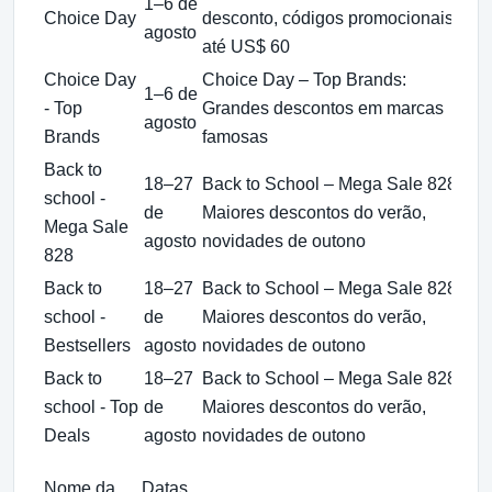
1–6 de
Choice Day
desconto, códigos promocionais
pa
agosto
até US$ 60
ne
Choice Day
Choice Day – Top Brands:
El
1–6 de
- Top
Grandes descontos em marcas
ma
agosto
Brands
famosas
lo
Back to
18–27
Back to School – Mega Sale 828:
Ho
school -
de
Maiores descontos do verão,
li
Mega Sale
agosto
novidades de outono
do
828
Back to
18–27
Back to School – Mega Sale 828:
Ho
school -
de
Maiores descontos do verão,
li
Bestsellers
agosto
novidades de outono
do
Back to
18–27
Back to School – Mega Sale 828:
Ho
school - Top
de
Maiores descontos do verão,
li
Deals
agosto
novidades de outono
do
Nome da
Datas