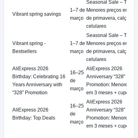
Seasonal Sale – Top De
1–7 de
Menores preços em ro
Vibrant spring savings
março
de primavera, calçados
celulares
Seasonal Sale – Top De
Vibrant spring -
1–7 de
Menores preços em ro
Bestsellers
março
de primavera, calçados
celulares
AliExpress 2026
AliExpress 2026
16–25
Birthday: Celebrating 16
Anniversary “328”
de
Years Anniversary with
Promotion: Menores pr
março
“328” Promotion
em 3 meses + cupons
AliExpress 2026
16–25
AliExpress 2026
Anniversary “328”
de
Birthday: Top Deals
Promotion: Menores pr
março
em 3 meses + cupons