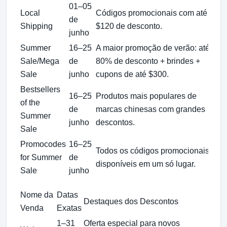
01–05
A
Local
Códigos promocionais com até
de
e
Shipping
$120 de desconto.
junho
lo
Summer
16–25
A maior promoção de verão: até
I
Sale/Mega
de
80% de desconto + brindes +
e
Sale
junho
cupons de até $300.
an
Bestsellers
16–25
Produtos mais populares de
of the
M
de
marcas chinesas com grandes
Summer
i
junho
descontos.
Sale
Promocodes
16–25
Todos os códigos promocionais
C
for Summer
de
disponíveis em um só lugar.
e
Sale
junho
Nome da
Datas
Destaques dos Descontos
Dica 
Venda
Exatas
1–31
Oferta especial para novos
Exper