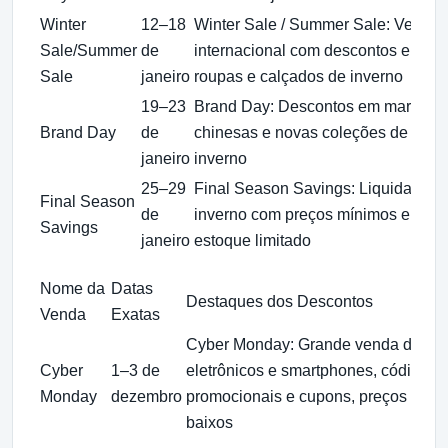
Winter
12–18
Winter Sale / Summer Sale: Venda
Sale/Summer
de
internacional com descontos em
Sale
janeiro
roupas e calçados de inverno
19–23
Brand Day: Descontos em marcas
Brand Day
de
chinesas e novas coleções de
janeiro
inverno
25–29
Final Season Savings: Liquidação 
Final Season
de
inverno com preços mínimos e
Savings
janeiro
estoque limitado
Nome da
Datas
Destaques dos Descontos
Venda
Exatas
Cyber Monday: Grande venda de
Cyber
1–3 de
eletrônicos e smartphones, códigos
Monday
dezembro
promocionais e cupons, preços
baixos