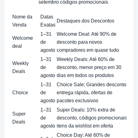
setembro
códigos promocionais
Nome da
Datas
Destaques dos Descontos
Di
Venda
Exatas
1–31
Welcome Deal: Até 90% de
Welcome
Ca
de
desconto para novos
deal
pa
agosto
compradores em quase tudo
1–31
Weekly Deals: Até 60% de
Weekly
Co
de
desconto, menor preço em 30
Deals
of
agosto
dias em todos os produtos
1–31
Choice Sale: Grandes descontos,
Us
Choice
de
entrega rápida, ofertas de
ap
agosto
pacotes exclusivos
no
1–31
Super Deals: 10% extra de
Ad
Super
de
desconto, códigos promocionais,
de
Deals
agosto
itens da wishlist em oferta
qu
Choice Day: Até 60% de
Co