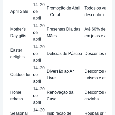
14–20
Promoção de Abril
Todos os vended
April Sale
de
– Geral
desconto + cupo
abril
14–20
Mother's
Presentes Dia das
Até 60% de desc
de
Day gifts
Mães
em joias e acess
abril
14–20
Easter
de
Delícias de Páscoa
Descontos de at
delights
abril
14–20
Diversão ao Ar
Descontos de at
Outdoor fun
de
Livre
turismo e esport
abril
14–20
Home
Renovação da
Descontos de at
de
refresh
Casa
cozinha.
abril
14–20
Seasonal
Inspiração de
Roupas primaver