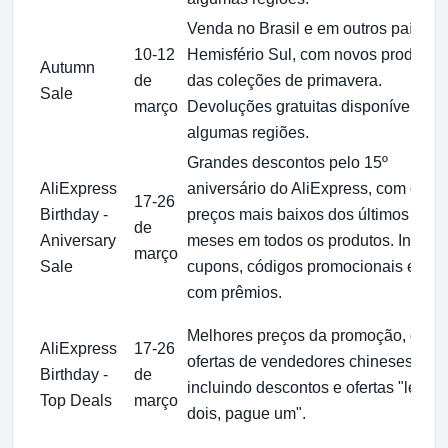
Venda no Brasil e em outros países 
10-12
Hemisfério Sul, com novos produtos
Autumn
de
das coleções de primavera.
Sale
março
Devoluções gratuitas disponíveis em
algumas regiões.
Grandes descontos pelo 15º
AliExpress
aniversário do AliExpress, com os
17-26
Birthday -
preços mais baixos dos últimos seis
de
Aniversary
meses em todos os produtos. Inclui
março
Sale
cupons, códigos promocionais e jog
com prêmios.
Melhores preços da promoção, com
AliExpress
17-26
ofertas de vendedores chineses,
Birthday -
de
incluindo descontos e ofertas "leve
Top Deals
março
dois, pague um".