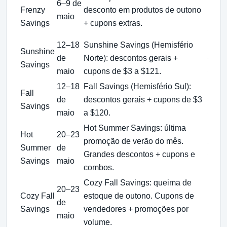
6–9 de
Hemi
Frenzy
desconto em produtos de outono
maio
frio 
Savings
+ cupons extras.
desc
12–18
Sunshine Savings (Hemisfério
Melh
Sunshine
de
Norte): descontos gerais +
— com
Savings
maio
cupons de $3 a $121.
ofert
12–18
Fall Savings (Hemisfério Sul):
Excel
Fall
de
descontos gerais + cupons de $3
outo
Savings
maio
a $120.
esta
Hot Summer Savings: última
Hot
20–23
promoção de verão do mês.
Aprov
Summer
de
Grandes descontos + cupons e
que 
Savings
maio
combos.
Cozy Fall Savings: queima de
20–23
Estoq
Cozy Fall
estoque de outono. Cupons de
de
cober
Savings
vendedores + promoções por
maio
inver
volume.