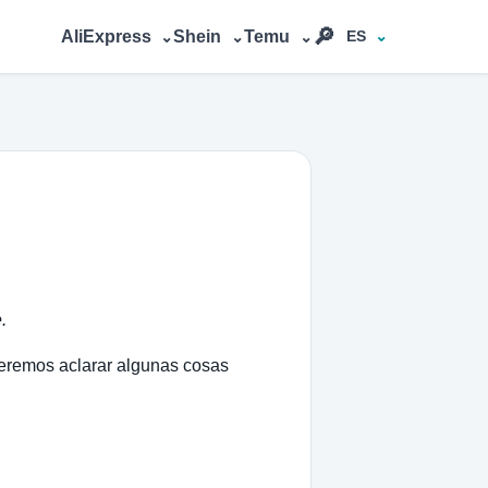
🔎︎
AliExpress
Shein
Temu
ES
⌄
⌄
⌄
.
eremos aclarar algunas cosas