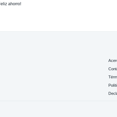
eliz ahorro!
Acer
Cont
Térm
Polít
Decl